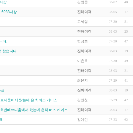
3저상
김병준
08-02
48
 6033저상
진해여객
08-05
17
고세림
07-30
51
진해여객
08-03
25
니다.
한성희
07-30
47
 찾습니다.
진해여객
08-03
19
이윤호
07-30
49
진해여객
08-03
21
최윤지
07-29
41
분실
진해여객
08-03
19
호반베르디움에서 탔는데 은색 버즈 케이스…
김민찬
07-29
42
분 차 호반베르디움에서 탔는데 은색 버즈 케이스…
진해여객
08-03
17
요
김예린
07-23
62