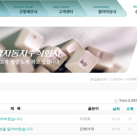
분실물센터 / 고객센터 < HOME
Total 6,88
제 목
글쓴이
날짜
조회
잃어버렸습니다.
이재혁
08-04
26
가방을 잃어버렸습니다.
진해여객
08-04
35